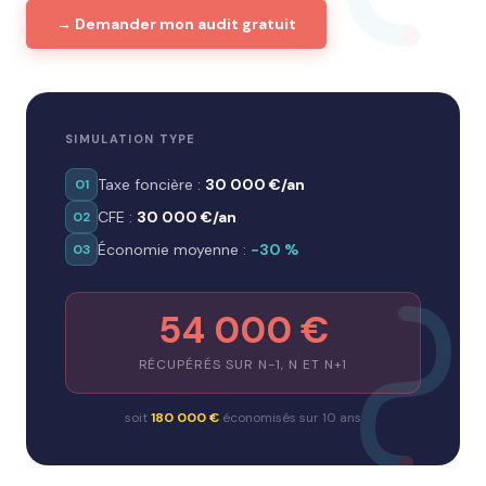
→ Demander mon audit gratuit
SIMULATION TYPE
Taxe foncière :
30 000 €/an
01
CFE :
30 000 €/an
02
Économie moyenne :
−30 %
03
54 000 €
RÉCUPÉRÉS SUR N-1, N ET N+1
soit
180 000 €
économisés sur 10 ans