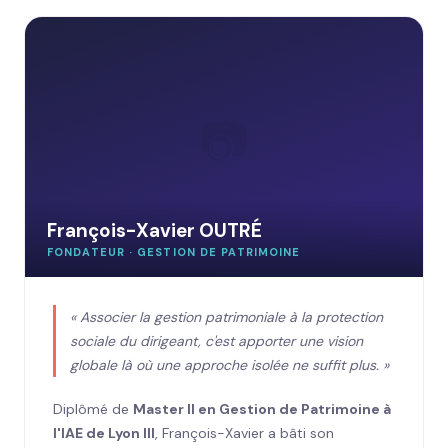
📷
François-Xavier OUTRÉ
FONDATEUR · GESTION DE PATRIMOINE
« Associer la gestion patrimoniale à la protection
sociale du dirigeant, c'est apporter une vision
globale là où une approche isolée ne suffit plus. »
Diplômé de
Master II en Gestion de Patrimoine à
l'IAE de Lyon III
, François-Xavier a bâti son